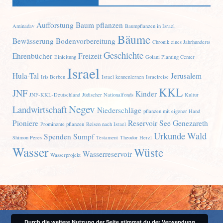
Aufforstung
Baum pflanzen
Aminadav
Baumpflanzen in Israel
Bäume
Bewässerung
Bodenvorbereitung
Chronik eines Jahrhunderts
Geschichte
Ehrenbücher
Freizeit
Einleitung
Golani Planting Center
Israel
Hula-Tal
Jerusalem
Iris Berben
Israel kennenlernen
Israelreise
KKL
JNF
Kinder
JNF-KKL-Deutschland
Jüdischer Nationalfonds
Kultur
Negev
Landwirtschaft
Niederschläge
pflanzen mit eigener Hand
Pioniere
Reservoir
See Genezareth
Prominente pflanzen
Reisen nach Israel
Urkunde
Wald
Spenden
Sumpf
Shimon Peres
Testament
Theodor Herzl
Wasser
Wüste
Wasserreservoir
Wasserprojekt
Durch die weitere Nutzung der Seite stimmst du der Verwendung