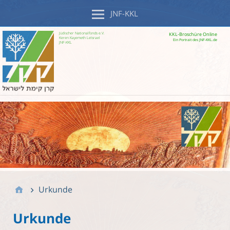
JNF-KKL
Jüdischer Nationalfonds e.V.
KKL-Broschüre Online
Keren Kayemeth LeIsrael
Ein Portrait des JNF-KKL.de
JNF-KKL
Urkunde
Urkunde