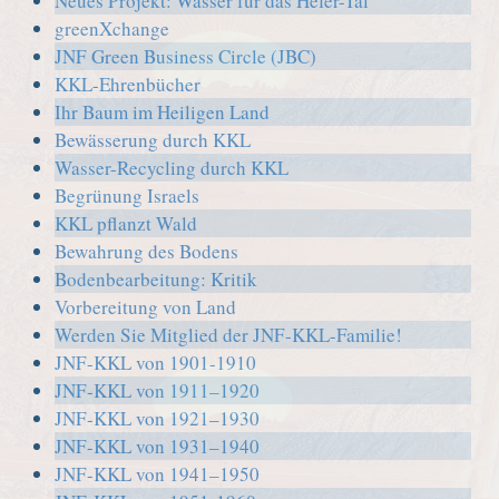
Neues Projekt: Wasser für das Hefer-Tal
greenXchange
JNF Green Business Circle (JBC)
KKL-Ehrenbücher
Ihr Baum im Heiligen Land
Bewässerung durch KKL
Wasser-Recycling durch KKL
Begrünung Israels
KKL pflanzt Wald
Bewahrung des Bodens
Bodenbearbeitung: Kritik
Vorbereitung von Land
Werden Sie Mitglied der JNF-KKL-Familie!
JNF-KKL von 1901-1910
JNF-KKL von 1911–1920
JNF-KKL von 1921–1930
JNF-KKL von 1931–1940
JNF-KKL von 1941–1950