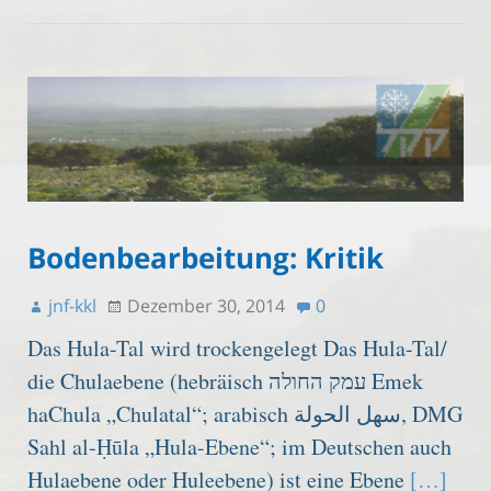
Bodenbearbeitung: Kritik
jnf-kkl
Dezember 30, 2014
0
Das Hula-Tal wird trockengelegt Das Hula-Tal/
die Chulaebene (hebräisch ‏עמק החולה‎ Emek
haChula „Chulatal“; arabisch ‏سهل الحولة‎, DMG
Sahl al-Ḥūla „Hula-Ebene“; im Deutschen auch
Hulaebene oder Huleebene) ist eine Ebene
[…]