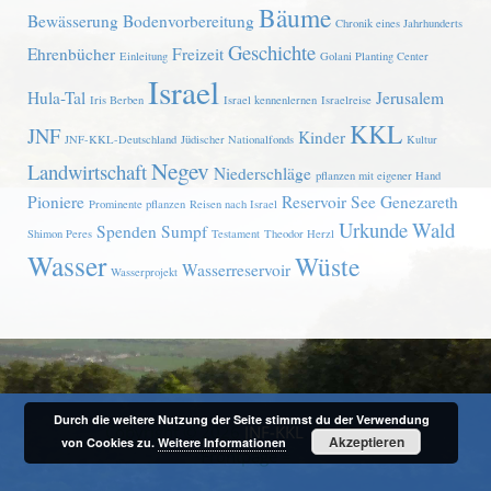
Bäume
Bewässerung
Bodenvorbereitung
Chronik eines Jahrhunderts
Geschichte
Ehrenbücher
Freizeit
Einleitung
Golani Planting Center
Israel
Hula-Tal
Jerusalem
Iris Berben
Israel kennenlernen
Israelreise
KKL
JNF
Kinder
JNF-KKL-Deutschland
Jüdischer Nationalfonds
Kultur
Negev
Landwirtschaft
Niederschläge
pflanzen mit eigener Hand
Pioniere
Reservoir
See Genezareth
Prominente pflanzen
Reisen nach Israel
Urkunde
Wald
Spenden
Sumpf
Shimon Peres
Testament
Theodor Herzl
Wasser
Wüste
Wasserreservoir
Wasserprojekt
Durch die weitere Nutzung der Seite stimmst du der Verwendung
Copyright © 2026
JNF-KKL
. ID = 1511
Akzeptieren
von Cookies zu.
Weitere Informationen
Frontpage =