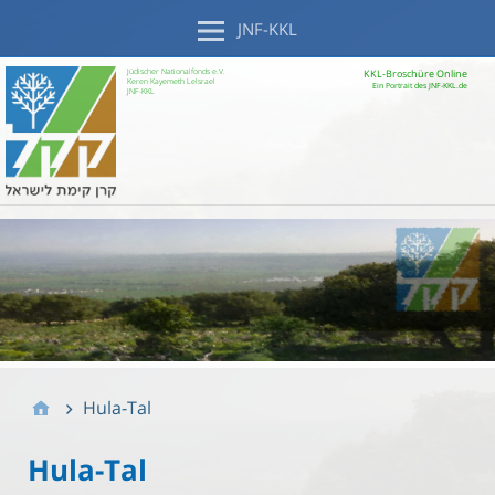
JNF-KKL
Jüdischer Nationalfonds e.V.
KKL-Broschüre Online
Keren Kayemeth LeIsrael
Ein Portrait des JNF-KKL.de
JNF-KKL
Hula-Tal
Hula-Tal