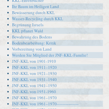
KKL-Ehrenbücher
Ihr Baum im Heiligen Land
Bewässerung durch KKL
Wasser-Recycling durch KKL
Begrünung Israels
KKL pflanzt Wald
Bewahrung des Bodens
Bodenbearbeitung: Kritik
Vorbereitung von Land
Werden Sie Mitglied der JNF-KKL-Familie!
JNF-KKL von 1901-1910
JNF-KKL von 1911–1920
JNF-KKL von 1921–1930
JNF-KKL von 1931–1940
JNF-KKL von 1941–1950
JNF-KKL von 1951-1960
JNF-KKL von 1961–1970
JNF-KKL von 1961–1970---------------