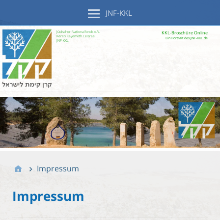
JNF-KKL
Jüdischer Nationalfonds e.V.
KKL-Broschüre Online
Keren Kayemeth LeIsrael
Ein Portrait des JNF-KKL.de
JNF-KKL
Impressum
Impressum