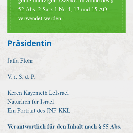
gemeinnützigen Zwecke im Sinne des §
52 Abs. 2 Satz 1 Nr. 4, 13 und 15 AO
verwendet werden.
Präsidentin
Jaffa Flohr
V. i. S. d. P.
Keren Kayemeth LeIsrael
Natürlich für Israel
Ein Portrait des JNF-KKL
Verantwortlich für den Inhalt nach § 55 Abs.