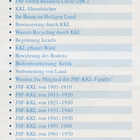
JNF Green Business Circle (JBC)
KKL-Ehrenbücher
Ihr Baum im Heiligen Land
Bewässerung durch KKL
Wasser-Recycling durch KKL
Begrünung Israels
KKL pflanzt Wald
Bewahrung des Bodens
Bodenbearbeitung: Kritik
Vorbereitung von Land
Werden Sie Mitglied der JNF-KKL-Familie!
JNF-KKL von 1901-1910
JNF-KKL von 1911–1920
JNF-KKL von 1921–1930
JNF-KKL von 1931–1940
JNF-KKL von 1941–1950
JNF-KKL von 1951-1960
JNF-KKL von 1961–1970