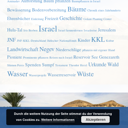
Aufforstung
Baum pflanzen
Aminadav
Baumpflanzen in Israel
Bäume
Bewässerung
Bodenvorbereitung
Chronik eines Jahrhunderts
Geschichte
Ehrenbücher
Freizeit
Einleitung
Golani Planting Center
Israel
Hula-Tal
Jerusalem
Iris Berben
Israel kennenlernen
Israelreise
KKL
JNF
Kinder
JNF-KKL-Deutschland
Jüdischer Nationalfonds
Kultur
Negev
Landwirtschaft
Niederschläge
pflanzen mit eigener Hand
Pioniere
Reservoir
See Genezareth
Prominente pflanzen
Reisen nach Israel
Urkunde
Wald
Spenden
Sumpf
Shimon Peres
Testament
Theodor Herzl
Wasser
Wüste
Wasserreservoir
Wasserprojekt
Durch die weitere Nutzung der Seite stimmst du der Verwendung
Copyright © 2026
JNF-KKL
. ID = 1776
Akzeptieren
von Cookies zu.
Weitere Informationen
Frontpage =