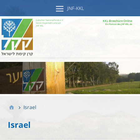
JNF-KKL
Jüdischer Nationalfonds e.V.
KKL-Broschüre Online
Keren Kayemeth LeIsrael
Ein Portrait des JNF-KKL.de
JNF-KKL
Israel
Israel