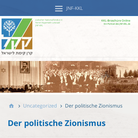
JNF-KKL
Jüdischer Nationalfonds e.V.
KKL-Broschüre Online
Keren Kayemeth LeIsrael
Ein Portrait des JNF-KKL.de
JNF-KKL
Uncategorized
Der politische Zionismus
Der politische Zionismus