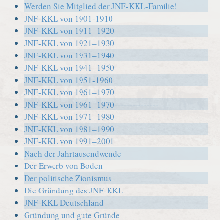
Werden Sie Mitglied der JNF-KKL-Familie!
JNF-KKL von 1901-1910
JNF-KKL von 1911–1920
JNF-KKL von 1921–1930
JNF-KKL von 1931–1940
JNF-KKL von 1941–1950
JNF-KKL von 1951-1960
JNF-KKL von 1961–1970
JNF-KKL von 1961–1970---------------
JNF-KKL von 1971–1980
JNF-KKL von 1981–1990
JNF-KKL von 1991–2001
Nach der Jahrtausendwende
Der Erwerb von Boden
Der politische Zionismus
Die Gründung des JNF-KKL
JNF-KKL Deutschland
Gründung und gute Gründe