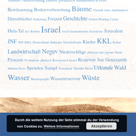
Aminadav
Baumpflanzen in Israel
Bäume
Bewässerung
Bodenvorbereitung
Chronik eines Jahrhunderts
Geschichte
Ehrenbücher
Freizeit
Einleitung
Golani Planting Center
Israel
Hula-Tal
Jerusalem
Iris Berben
Israel kennenlernen
Israelreise
KKL
JNF
Kinder
JNF-KKL-Deutschland
Jüdischer Nationalfonds
Kultur
Negev
Landwirtschaft
Niederschläge
pflanzen mit eigener Hand
Pioniere
Reservoir
See Genezareth
Prominente pflanzen
Reisen nach Israel
Urkunde
Wald
Spenden
Sumpf
Shimon Peres
Testament
Theodor Herzl
Wasser
Wüste
Wasserreservoir
Wasserprojekt
Durch die weitere Nutzung der Seite stimmst du der Verwendung
Copyright © 2026
JNF-KKL
. ID = 670
Akzeptieren
von Cookies zu.
Weitere Informationen
Frontpage =