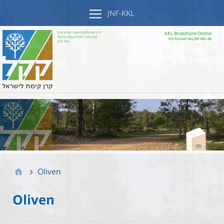
JNF-KKL
Jüdischer Nationalfonds e.V.
KKL-Broschüre Online
Keren Kayemeth LeIsrael
Ein Portrait des JNF-KKL.de
JNF-KKL
Oliven
Oliven