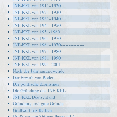
JNF-KKL von 1911–1920
JNF-KKL von 1921–1930
JNF-KKL von 1931–1940
JNF-KKL von 1941–1950
JNF-KKL von 1951-1960
JNF-KKL von 1961–1970
JNF-KKL von 1961–1970---------------
JNF-KKL von 1971–1980
JNF-KKL von 1981–1990
JNF-KKL von 1991–2001
Nach der Jahrtausendwende
Der Erwerb von Boden
Der politische Zionismus
Die Gründung des JNF-KKL
JNF-KKL Deutschland
Gründung und gute Gründe
Grußwort Iris Berben
Grußwort von Shimon Peres sel.A.