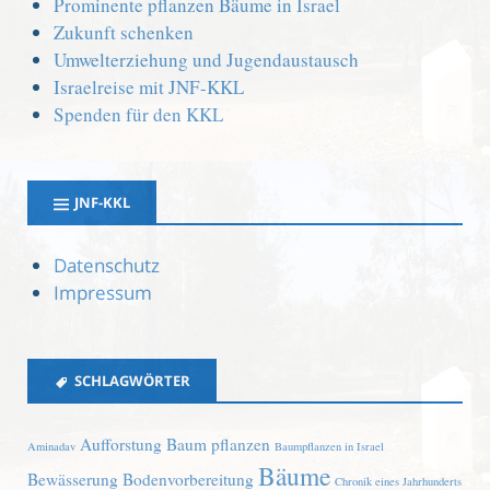
Prominente pflanzen Bäume in Israel
Zukunft schenken
Umwelterziehung und Jugendaustausch
Israelreise mit JNF-KKL
Spenden für den KKL
JNF-KKL
Datenschutz
Impressum
SCHLAGWÖRTER
Aufforstung
Baum pflanzen
Aminadav
Baumpflanzen in Israel
Bäume
Bewässerung
Bodenvorbereitung
Chronik eines Jahrhunderts