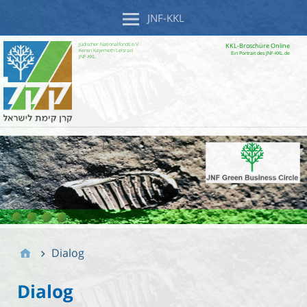
JNF-KKL
Jüdischer Nationalfonds e.V.
KKL-Broschüre Online
Keren Kayemeth LeIsrael
Ein Portrait des JNF-KKL.de
JNF-KKL
Dialog
Dialog