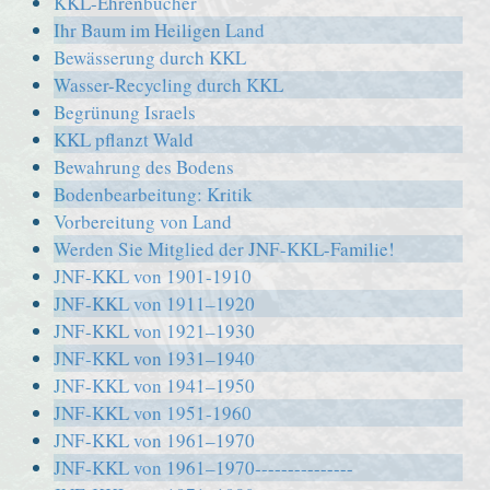
KKL-Ehrenbücher
Ihr Baum im Heiligen Land
Bewässerung durch KKL
Wasser-Recycling durch KKL
Begrünung Israels
KKL pflanzt Wald
Bewahrung des Bodens
Bodenbearbeitung: Kritik
Vorbereitung von Land
Werden Sie Mitglied der JNF-KKL-Familie!
JNF-KKL von 1901-1910
JNF-KKL von 1911–1920
JNF-KKL von 1921–1930
JNF-KKL von 1931–1940
JNF-KKL von 1941–1950
JNF-KKL von 1951-1960
JNF-KKL von 1961–1970
JNF-KKL von 1961–1970---------------