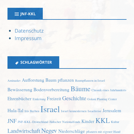
JNF-KKL
Datenschutz
Impressum
SCHLAGWÖRTER
Aufforstung
Baum pflanzen
Aminadav
Baumpflanzen in Israel
Bäume
Bewässerung
Bodenvorbereitung
Chronik eines Jahrhunderts
Geschichte
Ehrenbücher
Freizeit
Einleitung
Golani Planting Center
Israel
Hula-Tal
Jerusalem
Iris Berben
Israel kennenlernen
Israelreise
KKL
JNF
Kinder
JNF-KKL-Deutschland
Jüdischer Nationalfonds
Kultur
Negev
Landwirtschaft
Niederschläge
pflanzen mit eigener Hand