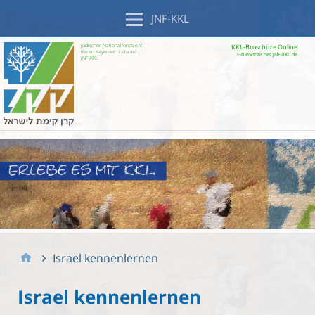
JNF-KKL
Jüdischer Nationalfonds e.V.
KKL-Broschüre Online
Keren Kayemeth LeIsrael
Ein Portrait des JNF-KKL.de
JNF-KKL
Israel kennenlernen
Israel kennenlernen