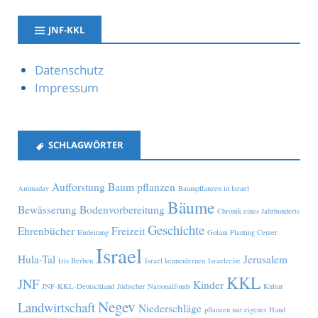
JNF-KKL
Datenschutz
Impressum
SCHLAGWÖRTER
Aufforstung
Baum pflanzen
Aminadav
Baumpflanzen in Israel
Bäume
Bewässerung
Bodenvorbereitung
Chronik eines Jahrhunderts
Geschichte
Ehrenbücher
Freizeit
Einleitung
Golani Planting Center
Israel
Hula-Tal
Jerusalem
Iris Berben
Israel kennenlernen
Israelreise
KKL
JNF
Kinder
JNF-KKL-Deutschland
Jüdischer Nationalfonds
Kultur
Negev
Landwirtschaft
Niederschläge
pflanzen mit eigener Hand