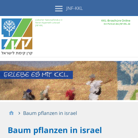
JNF-KKL
Jüdischer Nationalfonds e.V.
KKL-Broschüre Online
Keren Kayemeth LeIsrael
Ein Portrait des JNF-KKL.de
JNF-KKL
Baum pflanzen in israel
Baum pflanzen in israel